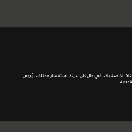
تتضمن الأسئلة المتداولة تفاصيل حول كيفية تحديث بطاقة SD الخاصة بك. في حال كان لديك استفسار مختلف، يُرجى
قديمة.