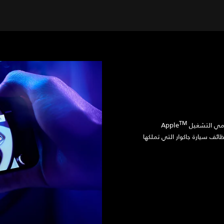
‎TM
ئف سيارة جاكوار التي تملكها