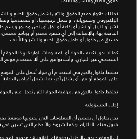
حقوق الطبع والنشر والتأليف
تمتلك جاكوار جميع الحقوق والتي تشمل حقوق الطبع والنشر 
الإلكتروني ومحتوياته، أو تحمل ترخيصها، أو تستخدمها وفقًا ل
نشر أو تنزيل أو نشر أو إذاعة أو نقل أي نص وصور ورسم جان
الخاصة بها، بالإضافة إلى أي شفرة مصدر أو برنامج مضمن، ل
مسبق من جاكوار أو حامل حقوق الطبع والنشر والتأليف.
كما لا يجوز تكييف المواد أو المعلومات الواردة بهذا الموقع 
الشخصي غير التجاري. وأنت توافق على ألا تستخدم موقع الو
تحتفظ جاكوار بالحق في استخدام أي مواد تُحمل على المو
على الموقع أو في أي شكل آخر، بما يشمل أغراض الدعاية.
تحتفظ جاكوار بالحق في مراقبة المواد التي تُحمل على الموق
إخلاء المسؤولية
نحن نحاول أن نضمن أن المعلومات التي يحتويها موقعنا دقيق
قبول منك بالالتزام بهذه الشروط والأحكام التي تسري في ت
إن الموقع - بدون الإخلال بحقوقك القانونية - وجميع المع