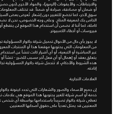
والارتباطات، والأيقونات (الرموز)، والمواد الأخرى (دون 
أو ضمان أو مصادقة، صراحة أو ضمناً. قد تختلف المعلومات
سوق لآخر، كما تخضع للتغيير دون إشعار. تُعرض بعض السيارا
الخاص بك لمعرفة المتاح. وعلى وجه الخصوص، نحن لا نضمن 
كاملة، كما أننا لا نضمن أن استخدام هذا الموقع لن ينقطع أو
فيروسات أو أخطاء الكمبيوتر.
لا يجوز بأي حال من الأحوال تحميل شركة جاكوار المسؤولية 
من المعلومات التي يحتويها موقعنا هذا أو المنتجات المعر
غير المباشرة أو التبعية، أو أي أضرار كانت تنشأ عن استخدام أو
يتعلق بعقد أو إهمال أو أي فعل آخر مسبب للضرر - تنشأ أو 
هذه الشروط والأحكام، لا تتحمل شركة جاكوار المسؤولية تجاه 
إتاحته.
العلامات التجارية
إن جميع الأسماء والصور والشعارات التي تحدد كينونة جاكوار ع
خدمة أو اسم شركة للغير يحتويها هذا الموقع هي علامات تجا
تعطي شركة جاكوار تصريحاً باستخدامها بواسطة أي شخص غ
المعنيين قد يمثل تعدياً على حقوق أصحابها المعنيين.