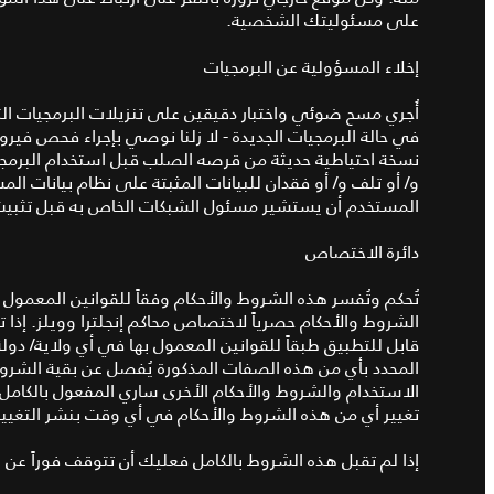
على مسئوليتك الشخصية.
إخلاء المسؤولية عن البرمجيات
أُجري مسح ضوئي واختبار دقيقين على تنزيلات البرمجيات الت
في حالة البرمجيات الجديدة - لا زلنا نوصي بإجراء فحص في
نسخة احتياطية حديثة من قرصه الصلب قبل استخدام البرمجيا
و/ أو تلف و/ أو فقدان للبيانات المثبتة على نظام بيانات ا
المستخدم أن يستشير مسئول الشبكات الخاص به قبل تثبيت 
دائرة الاختصاص
تُحكم وتُفسر هذه الشروط والأحكام وفقاً للقوانين المعمول 
الشروط والأحكام حصرياً لاختصاص محاكم إنجلترا وويلز. إذا ت
قابل للتطبيق طبقاً للقوانين المعمول بها في أي ولاية/ دولة
المحدد بأي من هذه الصفات المذكورة يُفصل عن بقية الشر
الاستخدام والشروط والأحكام الأخرى ساري المفعول بالكامل وم
تغيير أي من هذه الشروط والأحكام في أي وقت بنشر التغيير
إذا لم تقبل هذه الشروط بالكامل فعليك أن تتوقف فوراً عن 