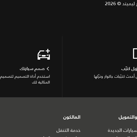
يتد © 2026
زيل كتيّب
صمم سيارتك
حدث كتيّبات جاكوار ونزّلها
استخدم أداة التصميم لتصميم س
المثالية لك
التمويل
المالكون
ارات الجديدة
خدمة التنقل