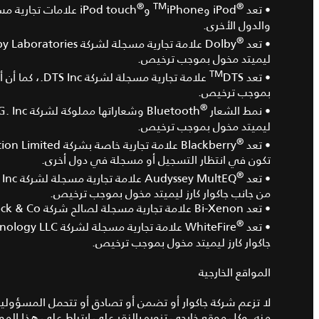
®
TM
®
• تعد
iPod و
iPhone و
والدول الأخرى.
®
• تعد
ليميتد مخول بموجب ترخيص.
TM
• تعد
DTS علامة تجاري
بموجب ترخيص.
®
• نمط الشعار
ليميتد مخول بموجب ترخيص.
®
• تعد
تكون في انتظار التسجيل أو مسجلة في دول أخرى.
®
• تعد
من جانب جاكوار كارز ليميتد مخول بموجب ترخيص.
• تعد Bi-Xenon علامة تجارية مسجلة لصالح شركة Hella KgaA Hueck & Co.
®
• تعد
جاكوار كارز ليميتد مخول بموجب ترخيص.
المواقع الخارجية
لا تزعم شركة جاكوار أو تضمن أو تصادق أو تتحمل المسؤولية 
منه. وكل موقع خارجي تزوره بالنقر على ارتباط على هذا الموق