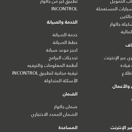
ب التمويل
تطبيق كير من جاكوار
يارات المستعملة
INCONTROL
الكين
الخدمة والصيانة
يلة جاكوار
مالية
خدمة الصيانة
خطط الصيانة
اف
احجز موعد صيانة
 عبر الإنترنت
تحديثات البرامج
 قيادة
أنظمة المعلومات والترفيه
طلاع
ترقية مجانية لتطبيق INCONTROL
الأسئلة المتداولة
والأعمال
الضمان
ضمان جاكوار
الضمان الممدد الاختياري
ر الإنترنت
المساعدة