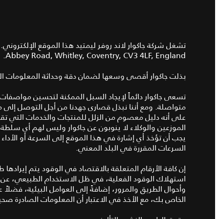
Abbey Road, Whitley, Coventry, CV3 4LF, England.
بذلت جاكوار أقصى وسعها لضمان دقة وحداثة المعلومات الت
تسعى جاكوار دائماً لإيجاد السبل الممكنة لتحسين مواصفات 
متواصلة. ومع أننا نبذل قصارى جهدنا من أجل التوصل إلى م
على أنه دليل معصوم من الزلل للمنتجات والخدمات التي تقدمها 
الموزعين والوكلاء لا ينوبون عن جاكوار وليس لهم أي سلطة 
يجب أن تؤخذ أي إشارة في هذا الموقع إلى السرعة أو الأداء 
السرعات المقررة في البلد المعني.
إن كافة الأرقام المتعلقة بالاقتصاد في الوقود يتم إيرادها طب
استهلاك الوقود الفعلية، في ظل الاستخدام الطبيعي، عن الكم
وأحوال الطريق والمرور، إضافةً إلى العوامل البيئية، فضلاً 
الخاص بك، مع الأخذ في الاعتبار أن المعلومات الصادرة ص