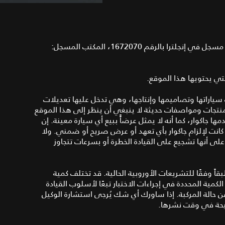
تشغل شركة جاكوار لاند روفر ليمتيد هذا الموقع الإلكتروني. مسجل في إنجلترا بالرقم 1672070، المكتب المسجل:
ي يحتويها هذا الموقع.
سياراتها وتصاميمها وإنتاجها، وهي تدخل عليها تعديلات
نتجات ومواصفات حديثة لا ينبغي أن ينظر إلى هذا الموقع
جاكوار، كما أنه لا يمثل عرضاًً ببيع أي سيارة معينة. إن
كانت لإلزام جاكوار بأي تعهد أو عرض صريح أو ضمني. ولا
على أنها تشجيع على القيادة الخطرة أو بسرعات تتجاوز
قاً وفقًا للتشريعات الأوروبية الحالية. قد تختلف كمية
ية المحددة في إجراءات الاختبار تبعًا لأسلوب القيادة
عن حالة المركبة. إذا ساورك أي شك يُرجى استشارة الوكيل
حيحة في وقت نشرها.