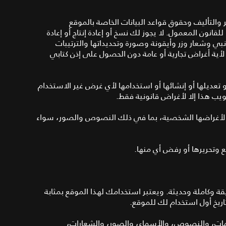
والتأليف وحقوق قواعد البيانات الخاصة بالموقع
لقانون المعمول. لا يجوز لك نسخ أو إعادة إنتاج أو إعادة
بي وشعار وزر وأيقونة وصورة وتحديداتها والترتيبات
أية أغراض تجارية أو عامة دون الحصول على إذن كتابي
أو تعديلها أو إنشائها أو استخدامها لأي غرض غير الاستخدام
يب هذا إلا لأغراض قانونية فقط.
قع لأغراضها الشخصية، بما في ذلك النصوص والصور، سواء
ع وتحريرها أو رفض أي منها.
ة وكاملة وحديثة. ويعتبر استخدامك لهذا الموقع بمثابة
اريخ أول استخدام لك للموقع.
لومات، والنصوص، والأسماء، والصور، والشعارات،