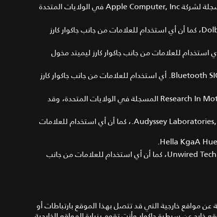
iPod touch علامات تجارية مسجلة لشركة Apple Computer, Inc في الولايات المتحدة
Dolby علامة تجارية مسجلة لشركة Dolby Laboratories، كما أن أي استخدام للعلامات من جانب جاكوار كارز
ة مسجلة لشركة DTS Inc.، كما أن أي استخدام للعلامات من جانب جاكوار كارز ليميتد مخول
Bluetooth وشعاراتها مملوكة لشركة Bluetooth SIG. Inc. أي استخدام للعلامات من جانب جاكوار كارز
Blackberry علامة تجارية خاصة بشركة Research In Motion Limited المسجلة في الولايات المتحدة، وقد
Audyssey MultEQ علامة تجارية مسجلة لشركة Audyssey Laboratories, Inc.، كما أن أي استخدام للعلامات
WhiteFire علامة تجارية مسجلة لشركة Unwired Technology LLC، كما أن أي استخدام للعلامات من جانب
عن مواقع خارجية التي قد تتصل بهذا الموقع بارتباطات أو
ع خارج عن سيطرة جاكوار وأنت تقوم بزيارة المواقع الخارجية