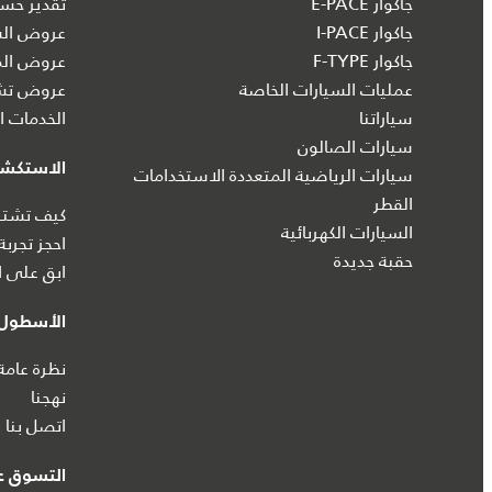
جاكوار E-PACE
تقدير حسا
جاكوار I‑PACE
عروض الس
جاكوار F-TYPE
عروض الم
عمليات السيارات الخاصة
عروض تشك
سياراتنا
الخدمات ال
سيارات الصالون
الاستكش
سيارات الرياضية المتعددة الاستخدامات
القطر
كيف تشتري
السيارات الكهربائية
احجز تجربة
حقبة جديدة
ابق على ا
الأسطول 
نظرة عامة
نهجنا
اتصل بنا
التسوق عب