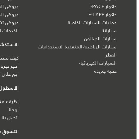
جاكوار I‑PACE
عروض الس
جاكوار F-TYPE
عروض الم
عمليات السيارات الخاصة
عروض تشك
سياراتنا
الخدمات ال
سيارات الصالون
الاستكش
سيارات الرياضية المتعددة الاستخدامات
القطر
كيف تشتري
السيارات الكهربائية
احجز تجربة
حقبة جديدة
ابق على ا
الأسطول 
نظرة عامة
نهجنا
اتصل بنا
التسوق عب