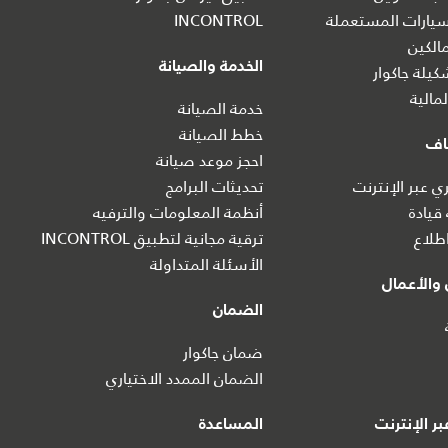
يارات المستعملة
INCONTROL
الكين
الخدمة والصيانة
يلة جاكوار
مالية
خدمة الصيانة
خطط الصيانة
اف
احجز موعد صيانة
 عبر الإنترنت
تحديثات البرامج
 قيادة
أنظمة المعلومات والترفيه
طلاع
ترقية مجانية لتطبيق INCONTROL
الأسئلة المتداولة
والأعمال
الضمان
ضمان جاكوار
الضمان الممدد الاختياري
ر الإنترنت
المساعدة