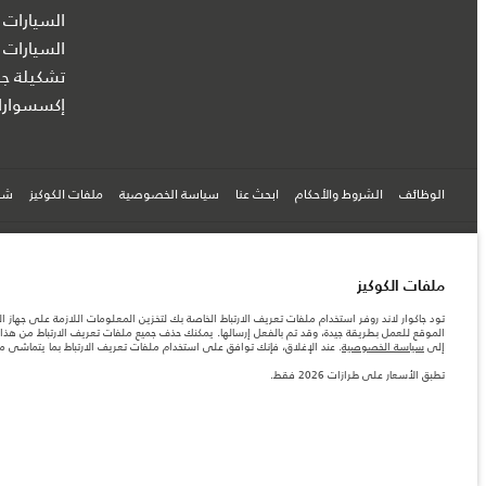
السيارات 
السيارات 
تشكيلة جا
إكسسوارا
الوظائف
الشروط والأحكام
ابحث عنا
سياسة الخصوصية
ملفات الكوكيز
شرك
© جاكوار لاند روڨر المحدودة 2026
ملفات الكوكيز
الكويت, شركة السيارات الكويتية للتجارة - الزياني
تود جاكوار لاند روفر استخدام ملفات تعريف الارتباط الخاصة بك لتخزين المعلومات اللازمة على جهاز ال
الموقع للعمل بطريقة جيدة، وقد تم بالفعل إرسالها. يمكنك حذف جميع ملفات تعريف الارتباط من هذا ا
المعلومات والمواصفات والأسعار والألوان المذكورة على هذا الموقع قد تختلف من بلد إلى آخر، كما أنّ
إلى
سياسة الخصوصية
. عند الإغلاق، فإنك توافق على استخدام ملفات تعريف الارتباط بما يتماشى 
الأرقام المقدمة هي نتيجة لاختبارات المصنع الرسمية وفقاً لتشريعات الاتحاد الأوروبي. قد يتباين ا
تطبق الأسعار على طرازات 2026 فقط.
ملاحظة مهمة حول الصور والمواصفات. إن النقص العالمي في أشباه الموصلات يؤثر حاليًا في مواصفات 
والخيارات والحلية ومجموعات الألوان. يرجى استشارة وكيلك الذي سيتمكّن من تأكيد أي تقييدات حالية 
الأسعار تنطبق فقط على الطرازات المصنعة في عام 2026.