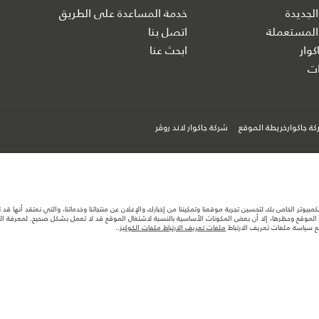
الجديدة
خدمة المساعدة على الطريق
المستعملة
اتصل بنا
كوار
ابحث عنا
ت
ة جاكوارخريطة الموقع
شركة جاكوار لاند روڤر
كمبيوتر الخاص بك لتحسين تجربة موقعنا وتمكيننا من إخبارك والإعلان عن منتجاتنا وخدماتنا، والتي نعتقد أنها ق
لموقع وحظرها، إلا أن بعض المكونات الأساسية بالنسبة لاشتغال الموقع قد لا تعمل بشكل صحيح. لمعرفة المزيد
ها قد تتغير بدون إشعار مسبق. الرجاء التواصل مع وكيلنا المحلي للتأكد من توفّرها والتحقق من الأسعار.
مع سياسة ملفات تعريف الارتباط
ملفات تعريف الارتباط ملفات الكوكيز
..
ستهلك الوقود الفعلي للمركبة عن ذلك المتحقق في تلك الاختبارات كما أن هذه الأرقام بغرض المقارنة فحسب.
تصميم السيارات وتوفر الخيارات وتوقيتات التصاميم. هذا ظرف ديناميكي للغاية، ونتيجة لذلك، قد لا تمثّل ا
معك للسماح لك باتخاذ قرار مدروس