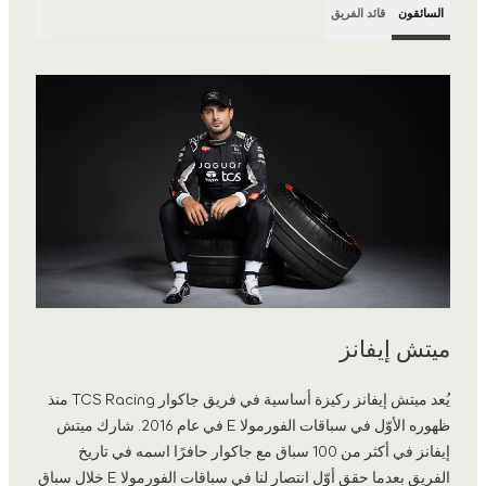
السائقون
قائد الفريق
ميتش إيفانز
يُعد ميتش إيفانز ركيزة أساسية في فريق جاكوار TCS Racing منذ
ظهوره الأوّل في سباقات الفورمولا E في عام 2016. شارك ميتش
إيفانز في أكثر من 100 سباق مع جاكوار حافرًا اسمه في تاريخ
الفريق بعدما حقق أوّل انتصار لنا في سباقات الفورمولا E خلال سباق