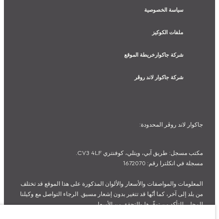
سياسة الخصوصية
ملفات الكوكيز
شركة جاكوارخريطة الموقع
شركة جاكوار لاند روڤر
جاكوار لاند روڨر المحدودة:
مكتب مسجل: طريق آبي، ويتلي، كوفنتري CV3 4LF.
مسجلة في انكلترا رقم: 1672070
المعلومات والمواصفات والأسعار والألوان المذكورة على هذا الموقع قد تختلف
من بلد إلى آخر، كما أنّها قد تتغير بدون إشعار مسبق. الرجاء التواصل مع وكيلنا
المحلي للتأكد من توفّرها والتحقق من الأسعار.
الأرقام المقدمة هي نتيجة لاختبارات المصنع الرسمية وفقاً لتشريعات الاتحاد