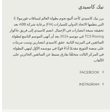
نيك كاسيدي
برز نيك كاسيدي كأحد ألمع نجوم بطولة العالم لسباقات فورمولا E
التي ينظمها الاتحاد الدولي للسيارات (FIA) برعاية شركة ABB بعد
تحقيقه سبعة انتصارات في الإجمال. انضم كاسيدي إلى فريق جاكوار
TCS Racing في موسم 2024 بعد أن أنهى الموسم التاسع لبطولة
السائقين في المرتبة الثانية. حقق كاسيدي انتصارين وست مرتبات
على منصة التتويج مقدمًا أداءً قويًا في موسمه الأوّل لينهي البطولة
في المركز الثالث متخلفًا بفارق بسيط عن السائقين الحائزين على
الألقاب.
FACEBOOK
INSTAGRAM