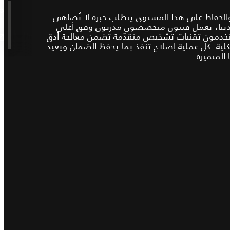
، والحفاظ على هذا المستوى يتطلب خبرة لا تُضاهى.
لدينا، يعمل فنيون متخصصون مدربون وفق أعلى
تخدمون تقنيات تشخيص متقدّمة تضمن معالجة أدق
كلية. كل عملية إصلاح تنفذ بما يحفظ الضمان ويعيد
 المتميزة.