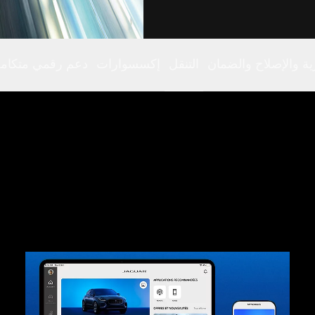
رية والإصلاح والضمان
التنقل
إكسسوارات
دعم رقمي متكام