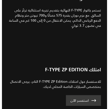
تستمر جاكوار F-TYPE النهائية بتقديم تجربة استثنائية تركّز على
السائق. مع عزم دوران بقدرة 575 حصانًا و700 نيوتن متر ونظام
الدفع الرباعي الدائم، يمكن الانتقال من 0 إلى 100 كم في الساعة
في غضون 3.7 ثوانٍ.
امتلك F-TYPE ZP EDITION
للاستفسار حول امتلاك F-TYPE ZP Edition النادر، يرجى الاتصال
بمتخصص السيارات الخاصة المحلي لديك.
استفسر الآن