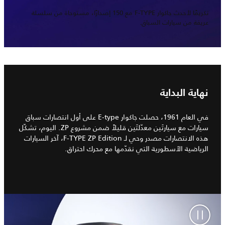
تكريمًا لأحدث جاكوار F-TYPE مع 150 إصدارًا، مستوحاة من سلسلة
عريقة من سيارات السباق.
نهاية البداية
في العام 1961، حصلت جاكوار E-type على أول انتصارات سباق
سيارات مع سيارتَين معدّلتَين قليلاً ضمن مشروع ZP. اليوم، تشكّل
هذه الانتصارات مصدر وحي لـ F-TYPE ZP Edition، آخر السيارات
الرياضية الأسطورية التي نقدّمها مع محرك احتراق.