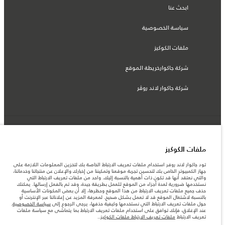
ابحث عنا
سياسة الخصوصية
ملفات الكوكيز
شركة جاكوارخريطة الموقع
شركة جاكوار لاند روڤر
© جاكوار لاند روڨر المحدودة 2026
ملفات الكوكيز
الكويت, شركة السيارات الكويتية للتجارة - الزياني
تود جاكوار لاند روفر استخدام ملفات تعريف الارتباط الخاصة بك لتخزين المعلومات اللازمة على
المعلومات والمواصفات والأسعار والألوان المذكورة على هذا الموقع قد تختلف من بلد إلى
جهاز الكمبيوتر الخاص بك لتحسين تجربة موقعنا وتمكيننا من إخبارك والإعلان عن منتجاتنا وخدماتنا،
آخر، كما أنّها قد تتغير بدون إشعار مسبق. الرجاء التواصل مع وكيلنا المحلي للتأكد من توفّرها
والتي نعتقد أنها قد تكون ذات أهمية بالنسبة إليك. واحد من ملفات تعريف الارتباط التي
والتحقق من الأسعار.
نستخدمها ضرورية لعدة أجزاء من الموقع للعمل بطريقة جيدة، وقد تم بالفعل إرسالها. يمكنك
الأرقام المقدمة هي نتيجة لاختبارات المصنع الرسمية وفقاً لتشريعات الاتحاد الأوروبي. قد
حذف جميع ملفات تعريف الارتباط من هذا الموقع وحظرها، إلا أن بعض المكونات الأساسية
يتباين استهلك الوقود الفعلي للمركبة عن ذلك المتحقق في تلك الاختبارات كما أن هذه
بالنسبة لاشتغال الموقع قد لا تعمل بشكل صحيح. لمعرفة المزيد عن إعلاناتنا عبر الإنترنت أو
الأرقام بغرض المقارنة فحسب.
حول ملفات تعريف الارتباط التي نستخدمها وكيفية حذفها، يرجى الرجوع إلى
سياسة الخصوصية
.
عند الإغلاق، فإنك توافق على استخدام ملفات تعريف الارتباط بما يتماشى مع سياسة ملفات
ملاحظة مهمة حول الصور والمواصفات. إن النقص العالمي في أشباه الموصلات يؤثر حاليًا
تعريف الارتباط
ملفات تعريف الارتباط ملفات الكوكيز
..
في مواصفات تصميم السيارات وتوفر الخيارات وتوقيتات التصاميم. هذا ظرف ديناميكي