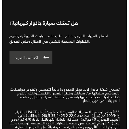
هل تمتلك سيارة جاكوار كهربائية؟
اتصل بالميزات الموجودة في قلب عالم سيارتك الكهربائية وافهم
الخطوات البسيطة للشحن في المنزل وعلى الطريق.
اكتشف المزيد
تسعى شركة جاكوار لاند روڤر المحدودة دائماً لتحسين وتطوير مواصفات
وتصاميم منتجاتها من سيارات وقطع التغيير والإكسسوارات، وتقوم
كذلك بإجراء تعديلات عليها باستمرار. تحتفظ الشركة بحق إجراء هذه
التغييرات من دون إشعار.
**الأرقام الرسمية لاستهلاك الوقود: لا تنطبق؛ أرقام I-PACE بالكيلو
واط/100 كم (ميل): مجتمعة 22,0-25,2 (35,4-40,5). انبعاثات ثنائي
أكسيد الكربون: 0 (جم/كم). مسافة القيادة الكهربائية: لغاية 470 كم (292
ميلاً). *الأرقام المبينة هي نتيجة لاختبارات الجهة المصنعة الرسمية وفقًا
لقوانين الاتحاد الأوروبي مع بطارية مشحونة بالكامل. لأغراض المقارنة