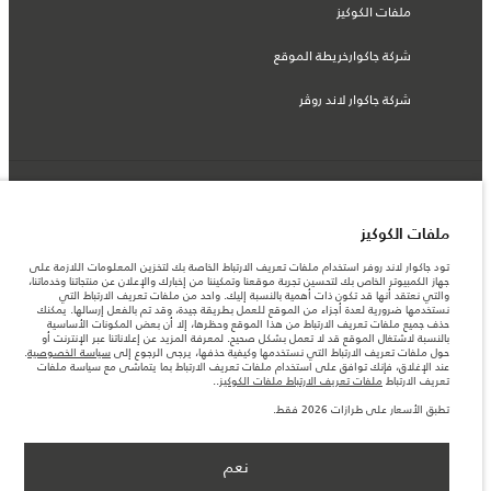
ملفات الكوكيز
شركة جاكوارخريطة الموقع
شركة جاكوار لاند روڤر
© جاكوار لاند روڨر المحدودة 2026
ملفات الكوكيز
الكويت, شركة السيارات الكويتية للتجارة - الزياني
تود جاكوار لاند روفر استخدام ملفات تعريف الارتباط الخاصة بك لتخزين المعلومات اللازمة على
المعلومات والمواصفات والأسعار والألوان المذكورة على هذا الموقع قد تختلف من بلد إلى
جهاز الكمبيوتر الخاص بك لتحسين تجربة موقعنا وتمكيننا من إخبارك والإعلان عن منتجاتنا وخدماتنا،
آخر، كما أنّها قد تتغير بدون إشعار مسبق. الرجاء التواصل مع وكيلنا المحلي للتأكد من توفّرها
والتي نعتقد أنها قد تكون ذات أهمية بالنسبة إليك. واحد من ملفات تعريف الارتباط التي
والتحقق من الأسعار.
نستخدمها ضرورية لعدة أجزاء من الموقع للعمل بطريقة جيدة، وقد تم بالفعل إرسالها. يمكنك
الأرقام المقدمة هي نتيجة لاختبارات المصنع الرسمية وفقاً لتشريعات الاتحاد الأوروبي. قد
حذف جميع ملفات تعريف الارتباط من هذا الموقع وحظرها، إلا أن بعض المكونات الأساسية
يتباين استهلك الوقود الفعلي للمركبة عن ذلك المتحقق في تلك الاختبارات كما أن هذه
بالنسبة لاشتغال الموقع قد لا تعمل بشكل صحيح. لمعرفة المزيد عن إعلاناتنا عبر الإنترنت أو
الأرقام بغرض المقارنة فحسب.
حول ملفات تعريف الارتباط التي نستخدمها وكيفية حذفها، يرجى الرجوع إلى
سياسة الخصوصية
.
عند الإغلاق، فإنك توافق على استخدام ملفات تعريف الارتباط بما يتماشى مع سياسة ملفات
ملاحظة مهمة حول الصور والمواصفات. إن النقص العالمي في أشباه الموصلات يؤثر حاليًا
تعريف الارتباط
ملفات تعريف الارتباط ملفات الكوكيز
..
في مواصفات تصميم السيارات وتوفر الخيارات وتوقيتات التصاميم. هذا ظرف ديناميكي
للغاية، ونتيجة لذلك، قد لا تمثّل الصور المستخدَمة ضمن موقع الويب حاليًا المواصفات الحالية
تطبق الأسعار على طرازات 2026 فقط.
بالكامل بالنسبة إلى الميزات والخيارات والحلية ومجموعات الألوان. يرجى استشارة وكيلك الذي
سيتمكّن من تأكيد أي تقييدات حالية معك للسماح لك باتخاذ قرار مدروس
الأسعار تنطبق فقط على الطرازات المصنعة في عام 2026.
نعم