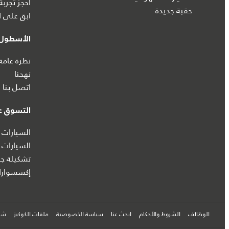
احجز تجربة
حقبة جديدة
ابق على ا
الأسطول 
نظرة عامة
نهجنا
اتصل بنا
التسوق عب
السيارات 
السيارات 
تشكيلة جا
إكسسوارا
الوظائف
الشروط والأحكام
ابحث عنا
سياسة الخصوصية
ملفات الكوكيز
شرك