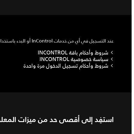
عند التسجيل في أي من خدمات InControl أو البدء باستخدام Touch Pro أو Pivi Pro أو تطبيقات InControl، ستتم مطالبتك بالموافقة على البنود القانونية والسياسات التي نتّبعها.
شروط وأحكام باقة INCONTROL
سياسة خصوصية INCONTROL
شروط وأحكام تسجيل الدخول مرة واحدة
استفِد إلى أقصى حد من ميزات المعلوم