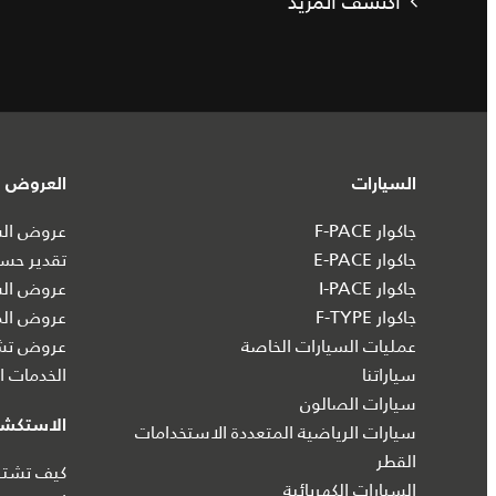
اكتشف المزيد
السيارات
العروض و
جاكوار F-PACE
عروض السي
جاكوار E-PACE
تقدير حسا
جاكوار I‑PACE
عروض الس
جاكوار F-TYPE
عروض الم
عمليات السيارات الخاصة
عروض تشك
سياراتنا
الخدمات ال
سيارات الصالون
الاستكش
سيارات الرياضية المتعددة الاستخدامات
القطر
كيف تشتري
السيارات الكهربائية