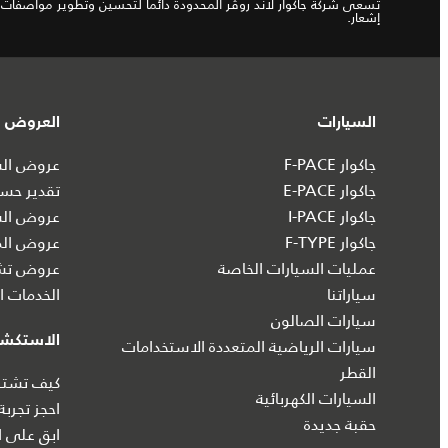
تسعى شركة جاكوار لاند روڤر المحدودة دائماً لتحسين وتطوير مواصفات و
إشعار.
السيارات
العروض و
جاكوار F-PACE
عروض السي
جاكوار E-PACE
تقدير حسا
جاكوار I‑PACE
عروض الس
جاكوار F-TYPE
عروض الم
عمليات السيارات الخاصة
عروض تشك
سياراتنا
الخدمات ال
سيارات الصالون
الاستكش
سيارات الرياضية المتعددة الاستخدامات
القطر
كيف تشتري
السيارات الكهربائية
احجز تجربة
حقبة جديدة
ابق على ا