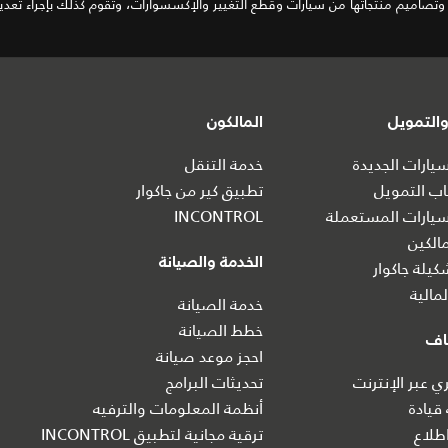
تصاميم منتجاتها من سيارات وقطع التغيير والإكسسوارات، وتقوم كذلك بإجراء تعديلا
التمويل
المالكون
ارات الجديدة
خدمة التنقل
ب التمويل
تطبيق كير من جاكوار
يارات المستعملة
INCONTROL
الكين
الخدمة والصيانة
يلة جاكوار
مالية
خدمة الصيانة
خطط الصيانة
اف
احجز موعد صيانة
 عبر الإنترنت
تحديثات البرامج
 قيادة
أنظمة المعلومات والترفيه
طلاع
ترقية مجانية لتطبيق INCONTROL