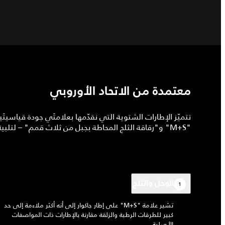
معتمدة من الاتحاد الأوروبي
تتميّز الإطارات الشتوية التي نقدّمها بعلامتَي جودة قياسيتَ
"M+S" و"رقاقة الثلج المحاطة بجبل من ثلاث قمم" – لتلبية معايير الأداء المرتبطة بالطقس المعاكس.
الوحل والثلج
1
تشير علامة "M+S" على إطار جاكوار إلى أنه أكثر ملاءمة إلى حد
كبير للطرقات الرطبة والزلقة مقارنة بالإطارات ذات المواصفات
الأصلية.