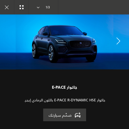
تفرد. بدأ العهد الجديد
1/3
المعرض
الطرازات
انضم إلى الحوار
جاكوار E-PACE
جاكوار E-PACE R-DYNAMIC HSE باللون الرمادي إيجر.
صمِّم سيارتك
الوظائف