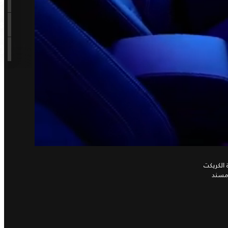
الكريكت
ومسند