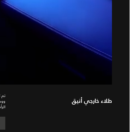
تم ت
ووصو
طلاء خارجي أنيق
الرأ