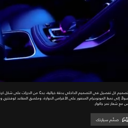
صميم كل تفصيل في التصميم الداخلي بدقة خيالية، بدءًا من الدرزات على شكل كرة 
لاً إلى نمط المونوجرام المحفور على الأقراص الدوارة، وملصق المقاعد كوفنتري 
س مع شعار نمر جاكوار.
صمِّم سيارتك