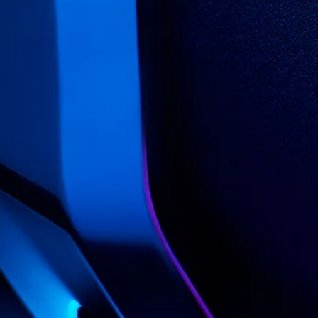
مقالات
تطبيق أردحي
يوتوب
اعتمادية جاكوار
السيارات المستقبلية
فيسبوك
تجارب جاكوار
تويتر
نظرة عامة
في مقعد القيادة
لنكد إن
احجز تجربة قيادة
الإبداع والتكنولوجيا
INCONTROL
السيارات الكهربائية
عمليات السيارات الخاصة