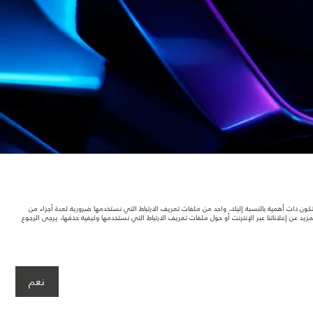
د تكون ذات أهمية بالنسبة إليك. واحد من ملفات تعريف الارتباط التي نستخدمها ضرورية لعدة أجزاء من
 عن إعلاناتنا عبر الإنترنت أو حول ملفات تعريف الارتباط التي نستخدمها وكيفية حذفها، يرجى الرجوع
لصور المستخدَمة ضمن موقع الويب حاليًا المواصفات الحالية بالكامل بالنسبة إلى الميزات
نعم
صمِّم سيارتك