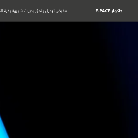
مقبض تبديل يتميّز بدرزات شبيهة بكرة الك
جاكوار E-PACE
السيارات
الشراء
المالكون
ال
السيارات
جاكوار E-PACE
المعرض
السيارات
العروض و
جاكوار F-PACE
عروض السي
جاكوار E-PACE
تقدير حسا