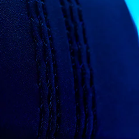
يارات المستعملة
INCONTROL
الكين
الخدمة والصيانة
يلة جاكوار
مالية
خدمة الصيانة
خطط الصيانة
اف
احجز موعد صيانة
 عبر الإنترنت
تحديثات البرامج
 قيادة
أنظمة المعلومات والترفيه
طلاع
ترقية مجانية لتطبيق INCONTROL
الأسئلة المتداولة
والأعمال
الضمان
ضمان جاكوار
الضمان الممدد الاختياري
ر الإنترنت
المساعدة