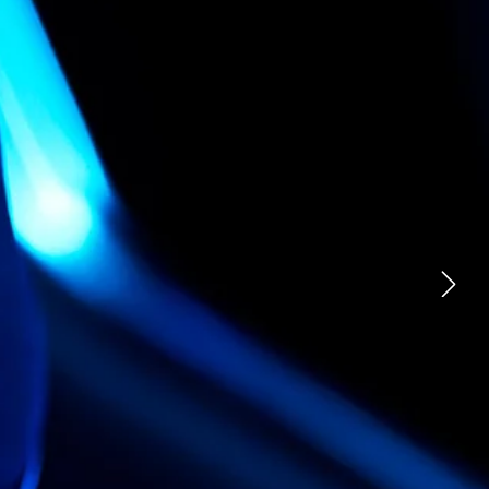
جاكوار I‑PACE
عروض الس
جاكوار F-TYPE
عروض الم
عمليات السيارات الخاصة
عروض تشك
سياراتنا
الخدمات ال
سيارات الصالون
الاستكش
سيارات الرياضية المتعددة الاستخدامات
القطر
كيف تشتري
السيارات الكهربائية
احجز تجربة
حقبة جديدة
ابق على ا
الأسطول 
نظرة عامة
نهجنا
اتصل بنا
التسوق عب