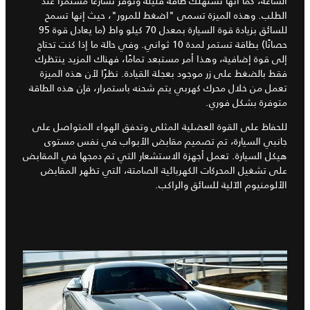
الساعة، كما أنها تستهلك طاقة قليلة وتوفر تسارعًا مستمرًا عند
الطلب. وهذه الميزة تسمى "اضغط للمرور"، حيث إنها تسمح
للسائق بزيادة قوة السيارة بمعدل 70 كيلو واط (ما يعادل قوة 95
حصانًا) بطاقة تستمر لمدة 10 ثواني. وفي حالة ما إذا كنت تحتاج
إلى قوة إضافية، وهذا أمر مستبعد تمامًا، فهناك المزيد ينتظرك
فقط بالضغط على زر موجود بعجلة القيادة. نظرًا لأن هذه الميزة
تعمل من خلال محرك كهربي يتم شحنه باستمرار، فإن هذه الطاقة
متوفرة بشكل فوري.
للحفاظ على القوة العضلية المثلى وتدفق الهواء المتواصل على
جانبي السيارة، تم تصميم مقابض الأبواب في نفس مستوى
هيكل السيارة. تعمل أجهزة الاستشعار التي تم دمجها في المقابض
على تشغيل المحركات الكهربائية الصامتة، التي تظهر المقابض
الألومنيوم الآلية للسائق والراكب.