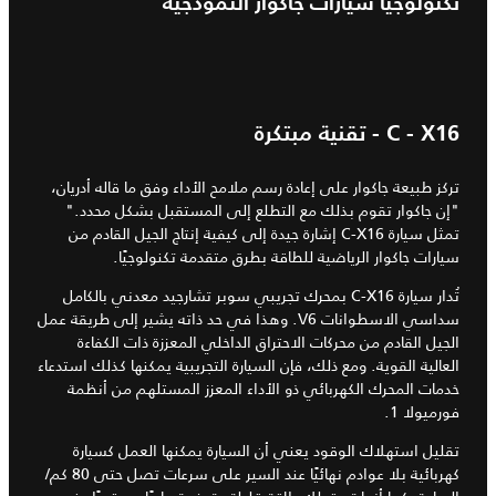
تكنولوجيا سيارات جاكوار النموذجية
C - X16 - تقنية مبتكرة
تركز طبيعة جاكوار على إعادة رسم ملامح الأداء وفق ما قاله أدريان،
"إن جاكوار تقوم بذلك مع التطلع إلى المستقبل بشكل محدد."
تمثل سيارة C-X16 إشارة جيدة إلى كيفية إنتاج الجيل القادم من
سيارات جاكوار الرياضية للطاقة بطرق متقدمة تكنولوجيًا.
تُدار سيارة C-X16 بمحرك تجريبي سوبر تشارجيد معدني بالكامل
سداسي الاسطوانات V6. وهذا في حد ذاته يشير إلى طريقة عمل
الجيل القادم من محركات الاحتراق الداخلي المعززة ذات الكفاءة
العالية القوية. ومع ذلك، فإن السيارة التجريبية يمكنها كذلك استدعاء
خدمات المحرك الكهربائي ذو الأداء المعزز المستلهم من أنظمة
فورميولا 1.
تقليل استهلاك الوقود يعني أن السيارة يمكنها العمل كسيارة
كهربائية بلا عوادم نهائيًا عند السير على سرعات تصل حتى 80 كم/