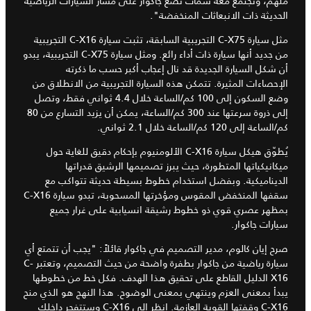
ملهم، وتجتمع معه سمات تضع جاكوار على مسار السيارات الرياضية
الحديثة ذات الانبعاثات المنخفضة".
مثل سيارة C-X75 التجريبية السابقة، تثبت سيارة C-X16 التجريبية
من جديد أنها سيارة ذات أداء رائع. ومثل سيارة C-X75 التجريبية، يبدو
أن شكل السيارة الجديدة قد نال إعجاب أكبر حسب ما ذكرته
الإحصاءات المثيرة. تتمكن هذه السيارة التجريبية من الانطلاق من
وضع السكون إلى 100 كم/الساعة خلال 4.4 ثواني فقط، وتصل
إلى ذروة سرعتها عند 300 كم/الساعة، يمكن أن يزيد التسارع من 80
كم/الساعة إلى 120 كم/الساعة خلال 2.1 ثواني.
يُطوّق هيكل سيارة C-X16 الألومنيوم بإحكام دقيق للغاية حول
ميكانيكياتها المتطورة، حيث يبرز تصميمها الرشيق قدراتها
الديناميكية. وبفضل استخدام خطوط بسيطة حديثة تتواكب مع
سقفها المنخفض المقوس ومؤخرتها المسحوبة، تبدو سيارة C-X16
بمظهر عصري قوي ذو خطوط رشيقة انسيابية على غرار جميع
سيارات جاكوار.
صرح إيان كالوم، مدير التصميم في جاكوار قائلاً: "يجب أن تتمتع أي
سيارة رياضية من جاكوار بطفرة واضحة من حيث التصميم، وتعتبر C-
X16 الدليل القاطع على تحقيق هذا الهدف. فكل خط من خطوطها
يبدأ بمعنى العزم وينتهي بمعنى الوضوح. هذا النهج هو الذي منح
C-X16 وقفتها القوية العازمة. انظر إلى C-X16 وستتفجر داخلك