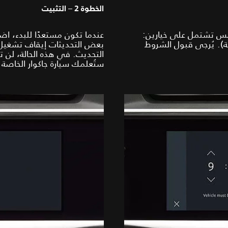
الخطوة 2 – التثبيت
مس تشتمل على خيارين:
يث الآن) أو "Schedule" (الجدولة). يُرجى قبول الشروط
بعض التحديثات إيقاف تشغيل 
التحديث. في هذه الحالة، لن ت
ستُعلمك سيارة جاكوار الخاصة 