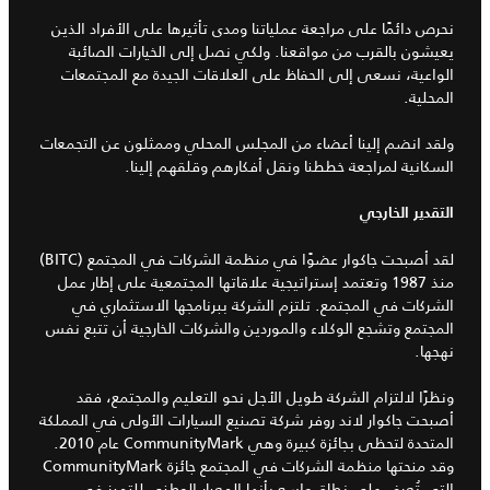
نحرص دائمًا على مراجعة عملياتنا ومدى تأثيرها على الأفراد الذين
يعيشون بالقرب من مواقعنا. ولكي نصل إلى الخيارات الصائبة
الواعية، نسعى إلى الحفاظ على العلاقات الجيدة مع المجتمعات
المحلية.
ولقد انضم إلينا أعضاء من المجلس المحلي وممثلون عن التجمعات
السكانية لمراجعة خططنا ونقل أفكارهم وقلقهم إلينا.
التقدير الخارجي
لقد أصبحت جاكوار عضوًا في منظمة الشركات في المجتمع (BITC)
منذ 1987 وتعتمد إستراتيجية علاقاتها المجتمعية على إطار عمل
الشركات في المجتمع. تلتزم الشركة ببرنامجها الاستثماري في
المجتمع وتشجع الوكلاء والموردين والشركات الخارجية أن تتبع نفس
نهجها.
ونظرًا لالتزام الشركة طويل الأجل نحو التعليم والمجتمع، فقد
أصبحت جاكوار لاند روفر شركة تصنيع السيارات الأولى في المملكة
المتحدة لتحظى بجائزة كبيرة وهي CommunityMark عام 2010.
وقد منحتها منظمة الشركات في المجتمع جائزة CommunityMark
التي تُعرف على نطاق واسع بأنها المعيار الوطني للتميز في