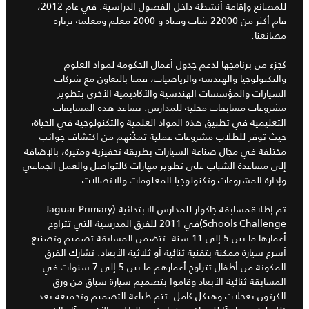
للمصانع وإقامة أنشطة داخل الفصول الدراسية. في عام 2012،
قام أكثر من 22000 شاب وفتاة و 2000 معلم ومعلمة بزيارة
مصانعنا.
كجزء من برنامجها لدعم جدول أعمال الحكومة لمواد العلوم
والتكنولوجيا والهندسة والرياضيات، قمنا بالتعاون مع شركات
السيارات والمؤسسات الهندسية والأكاديمية الأخرى بتطوير
مشروعات مسابقات محلية للمدارس. تساعد هذه المسابقات
التعليمية في تطبيق هذه المواد العلمية والتكنولوجية في الحياة،
حيث توفر للطلاب مشروعات عملية تمكِّنهم من اكتشاف جوانب
مختلفة في مجال صناعة السيارات بطريقة تحفيزية ومثيرة، بالإضافة
إلى مساعدة الشباب على تطوير مهارات كالتواصل والعمل الجماعي
وإدارة المشروعات وتكنولوجيا المعلومات والاتصالات.
تم إطلاقمسابقة جاكوار للمدارس الابتدائية (Jaguar Primary
Schools Challenge)في 2011 للفرق المدرسية التي تتراوح
أعمارها ما بين 5 إلى 11 سنة. تتضمن المسابقة تصميم وتصنيع
أسرع سيارة ممكنة بتقنية ثنائية أو ثلاثية الأبعاد. تشارك الفرق
المكونة من أطفال تتراوح أعمارهم ما بين 5 إلى 7 سنوات في
المسابقة ثنائية الأبعاد وقاموا بتصميم سيارة سباق من ورق
الكرتون بعجلات وهيكل كامل. تتم طباعة التصميم وتجميعه بعد