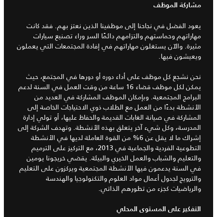
مشاركة الموظف
يعود الفضل في نجاحنا إلى موظفينا الذين نعتز بهم. فقد كانت
مهاراتهم وحماستهم والتزامهم دائمًا السر وراء تصنيع سيارات
مثيرة. والآن يستغلون مهاراتهم في إفادة المجتمعات التي يعملون
ويعيشون فيها.
نحن نشجع كل موظف على أداء دوره أو دورها في المجتمع، حيث
يمكن لكل موظف قضاء 16 ساعة من وقت العمل في السنة لدعم
البرامج المجتمعية. وبإمكان الموظف المشاركة في العديد من
الأنشطة بدءًا من العمل مع الطلاب ذوي الاحتياجات الخاصة إلى
المشاركة في صيانة الغابات القديمة والحفاظ عليها، أو تولي إدارة
المدرسة، وكل شيء آخر يتعلق بهذه الأنشطة. وتهدف الشركة إلى
إشراك ما لا يقل عن 6% من القوة العاملة لديها في الأنشطة
التطوعية الفردية والجماعية في 2013، مع التركيز على الترميم
والتعليم والشباب والعمل الخيري والبيئة. يقضي خريجونا يومين
في السنة يدعمون فيها الأنشطة المجتمعية ويركزون على التعليم
والترويج لجدول أعمال مواد العلوم والتكنولوجيا والهندسة
والرياضيات كجزء من تطورهم الذاتي.
التفكير على المستوى المحلي