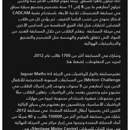
ذلك ليكون جاهزًا للسباق. بينما يقوم الطلاب الأكبر سنًا والذين
تتراوح أعمارهم ما بين 8 إلى 11 سنة بتصميم وتصنيع سيارة سباق
في مسابقة التصميمات ثلاثية الأبعاد باستخدام تقنية CADCAM
لابتكار نموذج من خشب البلسا الخفيف. ثم يؤدي كل من طلاب
الفصلين اختبارات قبل لقاء الفرق المنافسة من المدارس الأخرى
في مرحلة المسابقة. يتعلم الطلاب من خلال المسابقة العديد من
المواد التي تتعلق بالعلوم والهندسة مثل التصميم والتصنيع
والديناميكيات الهوائية.
وشارك في المسابقة أكثر من 1700 طالب عام 2012.
لمزيد من المعلومات، إضغط هنا.
تعتبرمسابقة جاكوار للرياضيات في الحركة (Jaguar Maths in
Motion Challenge) من المسابقات السنوية المخصصة للأطفال
الذين تزيد أعمارهم عن 9 سنوات وتهدف إلى إشراك الطلاب في
مشروع مثير وتحفيزي يعتمد على الرياضيات. يتعاون الطلاب معًا
في مجموعات صغيرة باستخدام مجموعة كبيرة من مهارات
الرياضيات الأساسية، ويتنافسون مع بعضهم في سباق الجائزة
الكبرى لكي يصبحوا أبطال المملكة المتحدة. في مسابقة 2012،
شارك في مسابقة البرنامج أكثر من 150000 طالب، و 40 فريقًا من
أنحاء المملكة المتحدة ونجحوا في إحراز مراكز في المرحلة النهائية
في مركز التراث للسيارات (Heritage Motor Centre)، في