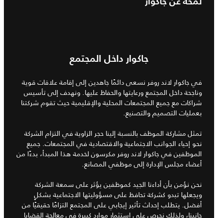
لمحة عن جاكوار
جاكوار داخل المجتمع
في جاكوار لاند روفر نسعى دائمًا جاهدين إلى إقامة علاقات قوية
وناجحة داخل المجتمع ورعايتها والحفاظ عليها. ونهدف إلى تأسيس
شراكات مع جميع المجتمعات المحلية والإقليمية حيث تقوم شركتنا
بعمليات التصميم والتصنيع.
تمثل مشاركة الموظف بالنسبة إلينا حجر الزاوية في التزام الشركة
نحو إحياء الجوانب الاجتماعية والاقتصادية في المجتمعات. جميع
الموظفين في جاكوار لاند روفر مكرسون لخدمة هذا المبدأ، بدءًا من
أعضاء مجلس الإدارة إلى موظفي المصانع.
نحن نؤمن بأن أداءنا الجيد كموظفين يؤثر على سمعة الشركة
ويجعلها تبدو كشركة تحافظ على مسؤوليتها الاجتماعية بشكلٍ
أفضل. يتطلب إحداث تأثير إيجابي على المجتمع التزامًا حقيقيًا من
جانبنا، ولذلك نحرص على استثمار موارد كبيرة في معالجة القضايا