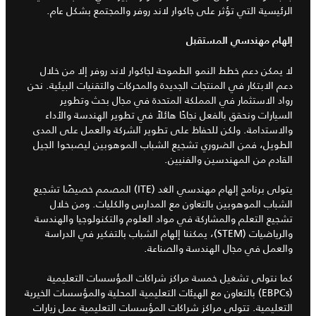
الرئيسية التي تؤثر على جاكوار لاند روفر والمجتمع بشكل عام.
إلهام مهندسي المستقبل
لا يمكن دعم خطط النمو الطموحة لجاكوار لاند روفر إلا من خلال
دعم الابتكار في المنتجات الجديدة والمحركات والتقنيات البيئية. نحن
رواد الاستثمار في المملكة المتحدة في مجال بحث وتطوير
السيارات ونحقق بالفعل نجاحًا هائلاً في تطوير الهندسة والأداء
والاستدامة. ولكن للحفاظ على تطوير الشركة والعمل على المدى
الطويل، فمن الضروري تشجيع الشباب الموهوبين ليصبحوا الجيل
القادم من المهندسين والفنيين.
يتولى برنامج إلهام مهندسي الغد (ITE) المصمم خصيصًا تشجيع
الشباب الموهوبين بالتعاون مع المدارس والكليات. ومن خلال
تشجيع التعلم والمشاركة في مواد العلوم والتكنولوجيا والهندسة
والرياضيات (STEM)، يمكننا إلهام الشباب بالتفكير في الدراسة
والعمل في مجال الهندسة والصناعة.
كما نتولى تشغيل خمسة مراكز شراكات المؤسسات التعليمية
(EBPCs) بالتعاون مع الهيئات التعليمية المحلية والمؤسسات الخيرية
التعليمية. تتولى مراكز شراكات المؤسسات التعليمية عمل زيارات