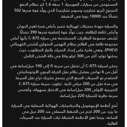
المستوحى من سيارات الفورميلا 1 سعة 1,6 لتر بنظام الدفع
المزدوج (تربو تشارجيد وسوبر تشارجيد) الذي يولِّد قوة قدرها 502
حصانًا عند 10000 دورة في الدقيقة.
والسيارة مزودة بمحركات كهربائية تتميز بأعلى قدرة لعزم الدوران
وأعلى كثافة للطاقة، حيث تولِّد قوة إضافية قدرها 390 حصانًا.
تُصَنف مجموعة البطاريات المستخدمة في سيارة C-X75 بأنها أعلى
مجموعة طاقة في العالم بنظام التهجين المتوازي للشحن الكهربائي
(PHEV)، وهي قادرة على إمداد المحرك بالتيار المطلوب، حيث
يمكنها توليد أكثر من 300 كيلو واط في حالة الشحن الكامل.
يمكن لسيارة C-X75 أن تنتقل من سرعة 0 إلى 100 ميل/ساعة في
أقل من 6 ثواني بفضل نظام نقل الحركة اليدوي الأوتوماتيكي
المتقدم ذو السرعات السبع الذي يسمح بتحريك ذراع نقل السرعة
في مدة تقل عن 200 ميلي ثانية. تجاوزت سرعة سيارة C-X75
التجريبية الأولى 200 ميل/ساعة في الاختبار بسهولة، وأقصى
سرعة نظرية للسيارة 220 ميل/ساعة.
تُنتج أنظمة الإيروفويل والديناميكيات الهوائية السفلية في السيارة
ما يزيد عن 200 كجم من الضغط السفلي عند 200 ميل في
الساعة، بينما تعزز الأنظمة النشطة ثبات السيارة عند السرعات
العالية.