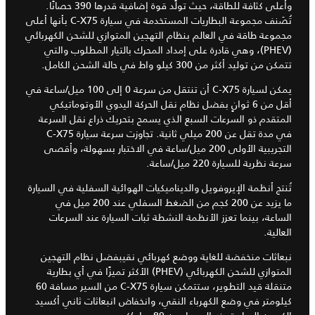
وأعلى كثافة للطاقة، حيث تولِّد قوة إضافية قدرها 390 حصانًا.
تُصَنف مجموعة البطاريات المستخدمة في سيارة C-X75 بأنها أعلى
مجموعة طاقة في العالم بنظام التهجين المتوازي للشحن الكهربائي
(PHEV)، وهي قادرة على إمداد المحرك بالتيار المطلوب والتي
تتمكن من توليد أكثر من 300 كيلو واط في حالة الشحن الكامل.
يمكن لسيارة C-X75 أن تنتقل من سرعة 0 إلى 100 ميل/ساعة في
أقل من 6 ثوانٍ بفضل نظام نقل الحركة اليدوي الأوتوماتيكي
المتقدم ذو السرعات السبع الذي يسمح بتحريك ذراع نقل السرعة
في مدة تقل عن 200 ميلي ثانية. تجاوزت سرعة سيارة C-X75
التجريبية الأولى 200 ميل/ساعة في الاختبار بسهولة، وأقصى
سرعة نظرية للسيارة 220 ميل/ساعة.
تُنتج أنظمة الإيروفويل والديناميكيات الهوائية السفلية في السيارة
ما يزيد عن 200 كجم من الضغط السفلي عند 200 ميل في
الساعة، بينما تعزز الأنظمة النشطة ثبات السيارة عند السرعات
العالية.
نبعاثات منخفضة للغاية ووضع كهربائي نقيبفضل نظام التهجين
المتوازي للشحن الكهربائي (PHEV) الأكثر تميزًا في أي بطارية
متنقلة قيد التطوير، ستتمكن سيارة C-X75 من السير مسافة 60
كيلومتر في وضع الكهرباء النقي، وانخفاض انبعاثات ثاني أكسيد