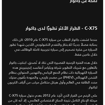
لمحة عن جاكوار
C-X75 - الطراز الأكثر تطورًا لدى جاكوار
عندما كشفت جاكوار النقاب عن سيارة C-X75 عام 2010؛ كان ذلك
بمثابة فصلاً جديدًا للابتكار والتقدم التكنولوجي اللذين شهدا تطور
السيارة من فكرة تصميم إلى سيارة تجريبية كاملة الوظائف في
خلال عامين فقط.
خلال هذه الفترة الزمنية القصيرة التي تكاد لا تُصدق، ابتكرت جاكوار
بالتعاون مع شريك التطوير شركة ويليامز أدفانسد إنجينيرينج هذه
السيارة الكهربائية ذات نظام الدفع الرباعي والتهجين المتوازي بنظام
الشحن الكهربائي (PHEV) من مصدر خارجي، والمزودة بأقوى محرك
محدد الطاقة في العالم وأول هيكل متكامل مركب من ألياف الكربون
لجاكوار.
على الرغم من القرار الذي اتُخِذ عام 2012 بعدم دخول سيارة C-X75
مرحلة الإنتاج الكامل نتيجة المناخ الاقتصادي العالمي، إلا أنه كان من