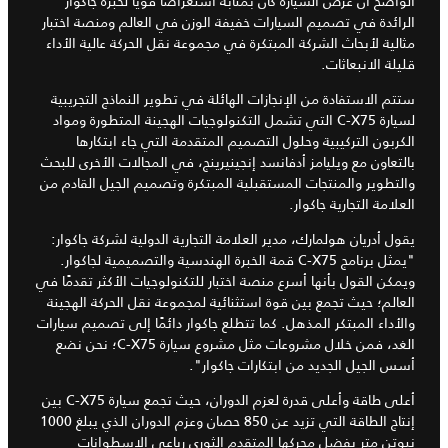
الواضح أن عرض السيارة كان بمثابة استعراضًا قويًا لخبرة جاكوار
الرائدة في تصميم السيارات خفيفة الوزن في العالم ومنصة اختبار
مثالية لأبحاث الشركة المبتكرة في مجموعة نقل الحركة عالية الأداء
قليلة الانبعاثات.
ستتم الاستفادة من الإنجازات الهائلة في تطوير النماذج التجريبية
لسيارة C-X75 التي تشمل التكنولوجيات الهجينة المتطورة ومواد
الكربون التركيبية وحلول التصميم المتقدمة التي جاء ابتكارها
بالتعاون مع ويليامز أدفانسد إنجينيرينج، في المجالات الأخرى للبحث
والتطوير والمنتجات المستقبلية المبتكرة وتصميم الجيل القادم من
العلامة التجارية جاكوار.
يقول أدريان هولمارك، مدير العلامة التجارية الدولية لشركة جاكوار:
"يمثل برنامج C-X75 قمة الخبرة الهندسية والتصميمية لجاكوار.
ويمكن القول بأنها أسرع منصة اختبار للتكنولوجيات الأكثر تقدمًا في
العالم؛ حيث تجمع بين قوة استثنائية لمجموعة نقل الحركة الهجينة
والأداء المبتكر المذهل. كما تتطلع جاكوار دائمًا إلى تصميم سيارات
الغد، فمن خلال مشروعات مثل مشروع سيارة C-X75؛ نحن نضع
أسس الجيل الجديد من ابتكارات جاكوار".
أعلى طاقة وأعلى قدرة لعزم الدوران، حيث تجمع سيارة C-X75 بين
إنتاج الطاقة التي تزيد عن 850 حصان وعزم الدوران الذي يبلغ 1000
نيوتن متر بفضل محركها المتقدم الثوري رباعي الاسطوانات