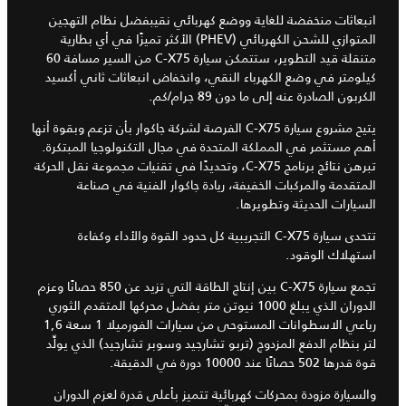
انبعاثات منخفضة للغاية ووضع كهربائي نقيبفضل نظام التهجين
المتوازي للشحن الكهربائي (PHEV) الأكثر تميزًا في أي بطارية
متنقلة قيد التطوير، ستتمكن سيارة C-X75 من السير مسافة 60
كيلومتر في وضع الكهرباء النقي، وانخفاض انبعاثات ثاني أكسيد
الكربون الصادرة عنه إلى ما دون 89 جرام/كم.
يتيح مشروع سيارة C-X75 الفرصة لشركة جاكوار بأن تزعم وبقوة أنها
أهم مستثمر في المملكة المتحدة في مجال التكنولوجيا المبتكرة.
تبرهن نتائج برنامج C-X75، وتحديدًا في تقنيات مجموعة نقل الحركة
المتقدمة والمركبات الخفيفة، ريادة جاكوار الفنية في صناعة
السيارات الحديثة وتطويرها.
تتحدى سيارة C-X75 التجريبية كل حدود القوة والأداء وكفاءة
استهلاك الوقود.
تجمع سيارة C-X75 بين إنتاج الطاقة التي تزيد عن 850 حصانًا وعزم
الدوران الذي يبلغ 1000 نيوتن متر بفضل محركها المتقدم الثوري
رباعي الاسطوانات المستوحى من سيارات الفورميلا 1 سعة 1,6
لتر بنظام الدفع المزدوج (تربو تشارجيد وسوبر تشارجيد) الذي يولِّد
قوة قدرها 502 حصانًا عند 10000 دورة في الدقيقة.
والسيارة مزودة بمحركات كهربائية تتميز بأعلى قدرة لعزم الدوران