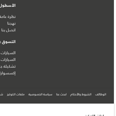
الأسطول 
نظرة عامة
نهجنا
اتصل بنا
التسوق عب
السيارات 
السيارات 
تشكيلة جا
إكسسوارا
الوظائف
الشروط والأحكام
ابحث عنا
سياسة الخصوصية
ملفات الكوكيز
شرك
© جاكوار لاند روڨر المحدودة 2026