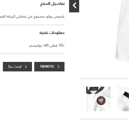
تفاصيل المنتج
قميص بولو مصنوع من قماش البيكة الق
معلومات تقنية
55٪ قطن 45٪ بوليستر.
1808010
ابحث عنا