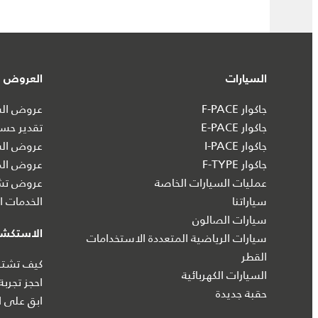
السيارات
العروض و
جاكوار F-PACE
عروض السي
جاكوار E-PACE
تقدير حسا
جاكوار I‑PACE
عروض الس
جاكوار F-TYPE
عروض الم
عمليات السيارات الخاصة
عروض تشك
سياراتنا
الخدمات ال
سيارات الصالون
الاستكش
سيارات الرياضية المتعددة الاستخدامات
القطر
كيف تشتري
السيارات الكهربائية
احجز تجربة
حقبة جديدة
ابق على ا