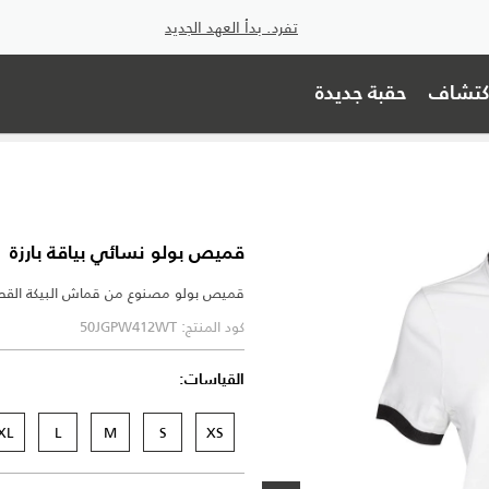
تفرد. بدأ العهد الجديد
اكتشاف
حقبة جديدة
قميص بولو نسائي بياقة بارزة
قميص بولو مصنوع من قماش البيكة الق
كود المنتج: 50JGPW412WT
القياسات:
XL
L
M
S
XS