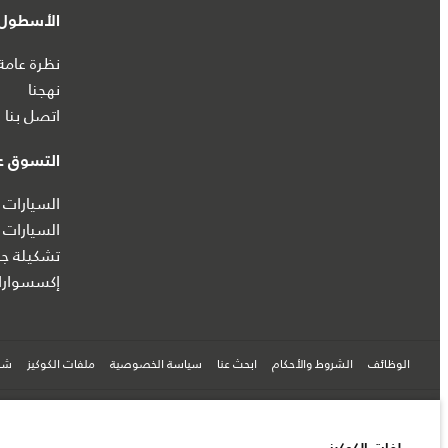
الأسطول 
نظرة عامة
نهجنا
اتصل بنا
التسوق عب
السيارات 
السيارات 
تشكيلة جا
إكسسوارا
الوظائف
الشروط والأحكام
ابحث عنا
سياسة الخصوصية
ملفات الكوكيز
شرك
© جاكوار لاند روڨر المحدودة 2026