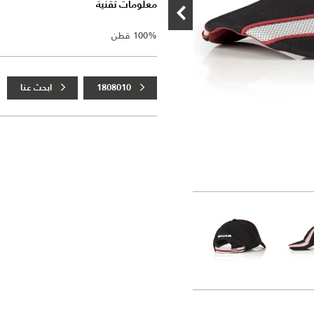
معلومات تقنية
100% قطن
1808010
ابحث عنا