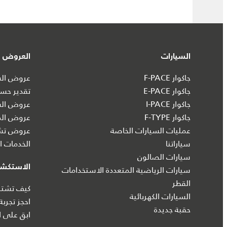
السيارات
العروض و
جاكوار F-PACE
عروض السي
جاكوار E-PACE
تقدير حسا
جاكوار I‑PACE
عروض الس
جاكوار F-TYPE
عروض الم
عمليات السيارات الخاصة
عروض تشك
سياراتنا
الخدمات ال
سيارات الصالون
الاستكش
سيارات الرياضية المتعددة الاستخدامات
القطر
كيف تشتري
السيارات الكهربائية
احجز تجربة
حقبة جديدة
ابق على ا